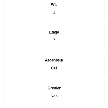
WC
1
Etage
7
Ascenseur
Oui
Grenier
Non