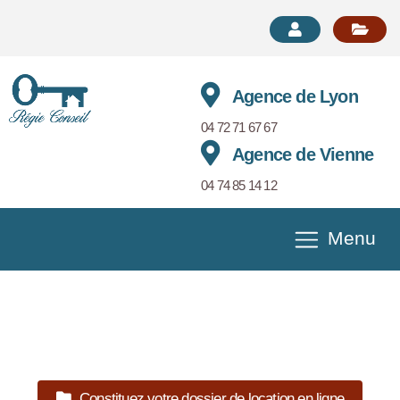
Agence de Lyon
04 72 71 67 67
Agence de Vienne
04 74 85 14 12
Menu
Appartement T3 en location à LYON
Référence 0010140076-
REGIECONSEIL38
Constituez votre dossier de location en ligne