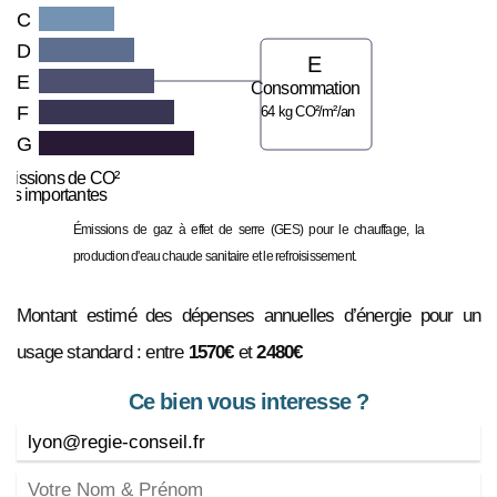
C
D
E
E
Consommation
F
64 kg CO²/m²/an
G
missions de CO²
très importantes
Émissions de gaz à effet de serre (GES) pour le chauffage, la
production d'eau chaude sanitaire et le refroisissement.
Montant estimé des dépenses annuelles d’énergie pour un
usage standard : entre
1570€
et
2480€
Ce bien vous interesse ?