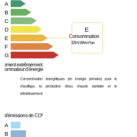
A
B
C
E
D
Consommation
E
329 kWh/m²/an
F
G
ogement extrêmement
nsommateur d'énergie
Consommation énergétiques (en énergie primaire) pour le
chauffage, la production d'eau chaude sanitaire et le
refroidissement.
u d'émissions de CO²
A
B