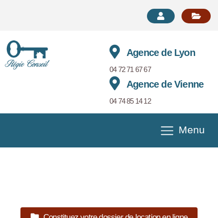
Agence de Lyon
04 72 71 67 67
Agence de Vienne
04 74 85 14 12
Menu
Stationnement Parking en location à LYON 6EME
Référence 0009310010-
REGIECONSEIL38
Constituez votre dossier de location en ligne