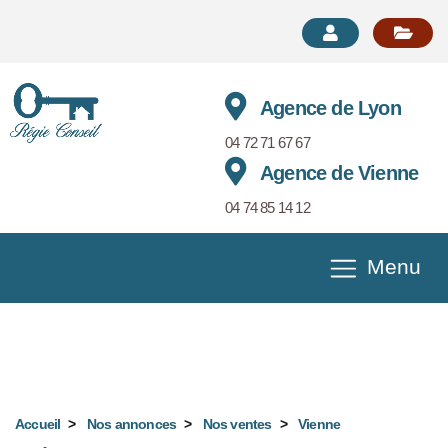
Agence de Lyon
04 72 71 67 67
Agence de Vienne
04 74 85 14 12
Menu
Appartement T3 en vente à Vienne
Référence 371-REGIECONSEIL38
Accueil
Nos annonces
Nos ventes
Vienne