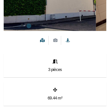
3
pièces
69.44
m²