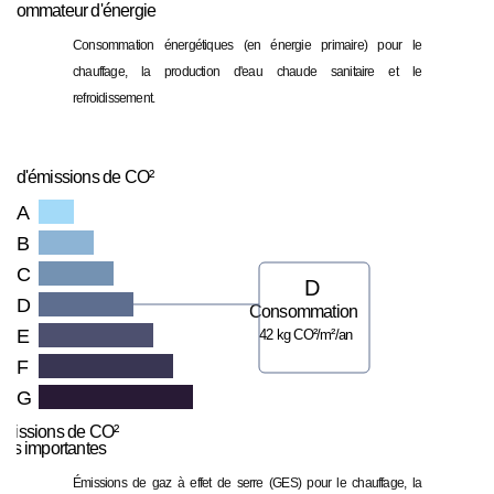
nsommateur d'énergie
Consommation énergétiques (en énergie primaire) pour le
chauffage, la production d'eau chaude sanitaire et le
refroidissement.
u d'émissions de CO²
A
B
C
D
D
Consommation
E
42 kg CO²/m²/an
F
G
missions de CO²
très importantes
Émissions de gaz à effet de serre (GES) pour le chauffage, la