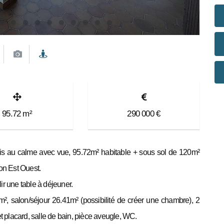
95.72
m²
290 000
€
 au calme avec vue, 95.72m² habitable + sous sol de 120m²
ion Est Ouest.
ir une table à déjeuner.
m², salon/séjour 26.41m² (possibilité de créer une chambre), 2
 placard, salle de bain, pièce aveugle, WC.