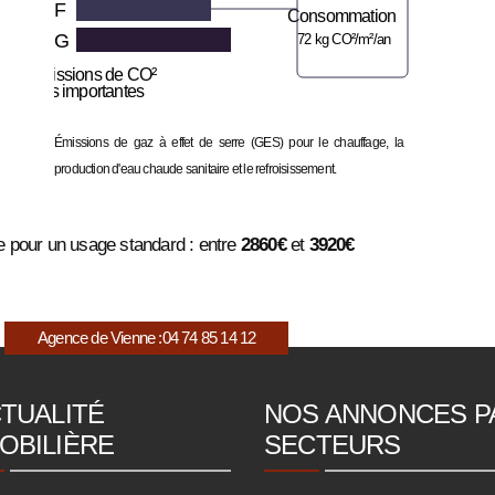
F
Consommation
G
72 kg CO²/m²/an
Émissions de CO²
très importantes
Émissions de gaz à effet de serre (GES) pour le chauffage, la
production d'eau chaude sanitaire et le refroisissement.
 pour un usage standard : entre
2860€
et
3920€
Agence de Vienne :
04 74 85 14 12
CTUALITÉ
NOS ANNONCES P
OBILIÈRE
SECTEURS