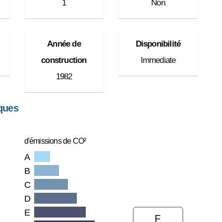
1
Non
Année de
Disponibilité
construction
Immediate
1982
ques
Peu d'émissions de CO²
A
B
C
D
E
F