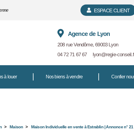
ienne
ESPACE CLIENT
Agence de Lyon
208 rue Vendôme, 69003 Lyon
04 72 71 67 67
lyon@regie-conseil.f
s à louer
Nos biens à vendre
Confier nou
Référence 368-REGIECONSEIL3
n
Maison
Maison Individuelle en vente à Estrablin | Annonce n° 21