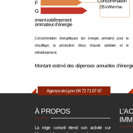
Consommation
F
235 kWh/m²/an
G
Logement extrêmement
consommateur d'énergie
Consommation énergétiques (en énergie primaire) pour le
chauffage, la production d'eau chaude sanitaire et le
refroidissement.
Montant estimé des dépenses annuelles d’énergie
Agence de Lyon :
04 72 71 67 67
À PROPOS
L’A
IMM
La régie conseil étend son activité sur