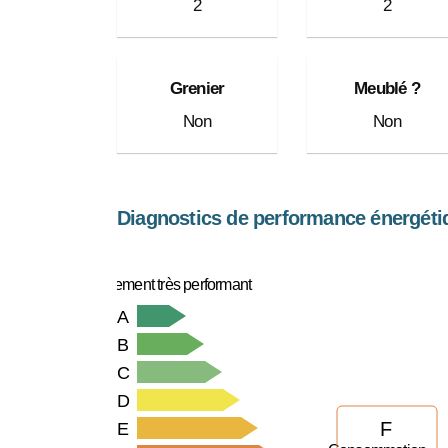
2
2
Grenier
Meublé ?
Non
Non
Diagnostics de performance énergéti
Logement très performant
A
B
C
D
F
E